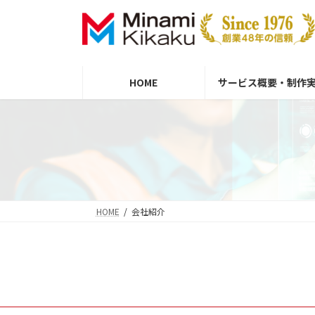
コ
ナ
ン
ビ
テ
ゲ
ン
ー
ツ
シ
HOME
サービス概要・制作
へ
ョ
ス
ン
キ
に
ッ
移
プ
動
HOME
会社紹介